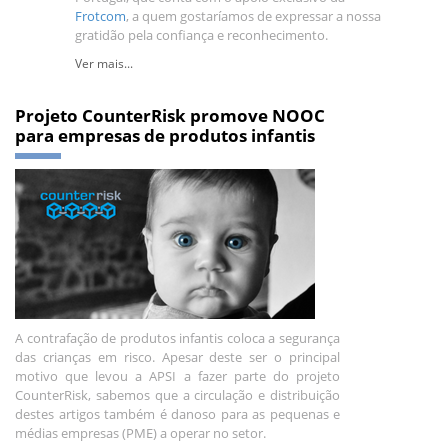
Frotcom
, a quem gostaríamos de expressar a nossa
gratidão pela confiança e reconhecimento.
Ver mais...
Projeto CounterRisk promove NOOC
para empresas de produtos infantis
A contrafação de produtos infantis coloca a segurança
das crianças em risco. Apesar deste ser o principal
motivo que levou a APSI a fazer parte do projeto
CounterRisk, sabemos que a circulação e distribuição
destes artigos também é danoso para as pequenas e
médias empresas (PME) a operar no setor.