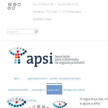
Tel.: 21 884 41 00 | Fax: 21 884 41 09
Vila Berta, 7 R.C. Esq.º | 1170-400 Lisboa
apsi@apsi.org.pt
apsi
segurança infantil
notícias
atividades e serviços
campanhas e ações
publicações
ajude a apsi
dia segurança infantil
A segurança das cr
guia produtos para crianças
e apoie a APSI