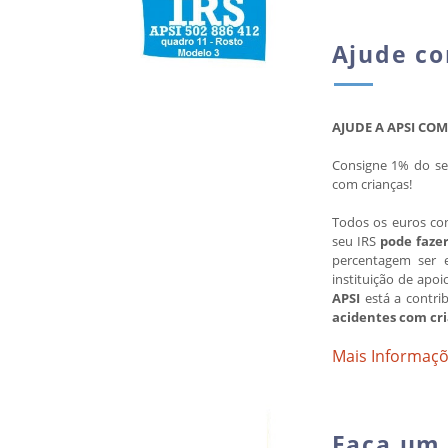
Ajude co
AJUDE A APSI COM
Consigne 1% do seu
com crianças!
Todos os euros con
seu IRS
pode faze
percentagem ser 
instituição de apoi
APSI
está a contri
acidentes com cri
Mais Informaçõe
Faça um