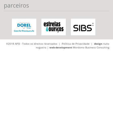
parceiros
©2018 APSI - Todos os direitos reservados |
Política de Privacidade
|
design
nuno
nogueira |
web-development
Mordomo Business Consulting