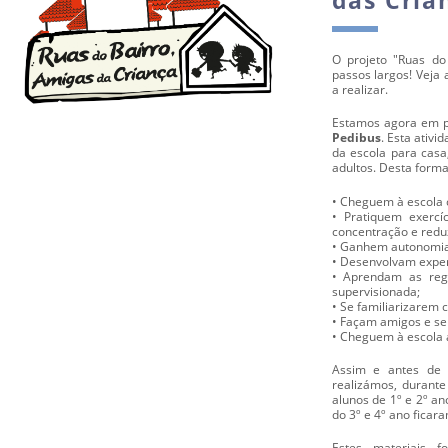
O projeto "Ruas do
passos largos! Veja 
a realizar.
Estamos agora em pl
Pedibus
. Esta ativ
da escola para casa
adultos. Desta forma
• Cheguem à escola 
• Pratiquem exercí
concentração e reduz
• Ganhem autonomia 
• Desenvolvam exper
• Aprendam as reg
supervisionada;
• Se familiarizarem 
• Façam amigos e se
• Cheguem à escola 
Assim e antes de s
realizámos, durante
alunos de 1º e 2º an
do 3º e 4º ano ficar
Estes materiais 