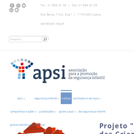
Tel.: 21 884 41 00 | Fax: 21 884 41 09
Vila Berta, 7 R.C. Esq.º | 1170-400 Lisboa
apsi@apsi.org.pt
apsi
segurança infantil
notícias
atividades e serviços
campanhas e ações
publicações
ajude a apsi
dia segurança infantil
Projeto 
guia produtos para crianças
das Cria