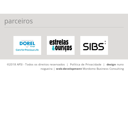
parceiros
©2018 APSI - Todos os direitos reservados |
Política de Privacidade
|
design
nuno
nogueira |
web-development
Mordomo Business Consulting