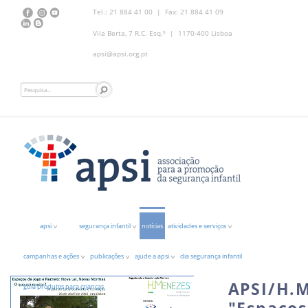
Tel.: 21 884 41 00 | Fax: 21 884 41 09
Vila Berta, 7 R.C. Esq.º | 1170-400 Lisboa
apsi@apsi.org.pt
apsi
segurança infantil
notícias
atividades e serviços
campanhas e ações
publicações
ajude a apsi
dia segurança infantil
APSI/H.M
guia produtos para crianças
"Espaços 