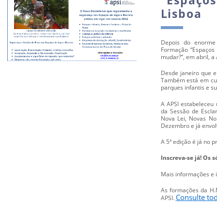
Lisboa
Depois do enorme
Formação “Espaços 
mudar?”, em abril, a
Desde janeiro que e
Também está em cur
parques infantis e su
A APSI estabeleceu
da Sessão de Esclar
Nova Lei, Novas No
Dezembro e já envol
A 5ª edição é já no p
Inscreva-se já! Os 
Mais informações e 
As formações da H.
Consulte to
APSI.