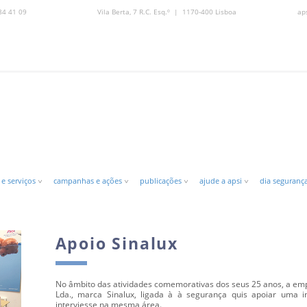
84 41 09
Vila Berta, 7 R.C. Esq.º | 1170-400 Lisboa
ap
 e serviços
campanhas e ações
publicações
ajude a apsi
dia segurança
Apoio Sinalux
No âmbito das atividades comemorativas dos seus 25 anos, a em
Lda., marca Sinalux, ligada à à segurança quis apoiar uma in
interviesse na mesma área.