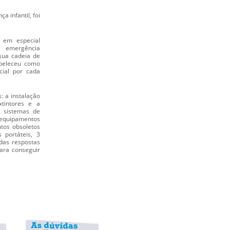
a infantil, foi
, em especial
e emergência
 sua cadeia de
abeleceu como
cial por cada
: a instalação
tintores e a
de sistemas de
 equipamentos
ntos obsoletos
 portáteis, 3
 das respostas
para conseguir