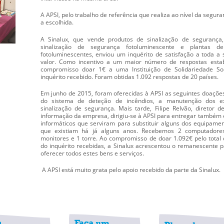
A APSI, pelo trabalho de referência que realiza ao nível da seguranç
a escolhida.
A Sinalux, que vende produtos de sinalização de segurança
sinalização de segurança fotoluminescente e plantas d
fotoluminescentes, enviou um inquérito de satisfação a toda a
valor. Como incentivo a um maior número de respostas est
compromisso doar 1€ a uma Instituição de Solidariedade So
inquérito recebido. Foram obtidas 1.092 respostas de 20 países.
Em junho de 2015, foram oferecidas à APSI as seguintes doações
do sistema de deteção de incêndios, a manutenção dos ex
sinalização de segurança. Mais tarde, Filipe Relvão, diretor 
informação da empresa, dirigiu-se à APSI para entregar também
informáticos que serviram para substituir alguns dos equipame
que existiam há já alguns anos. Recebemos 2 computadores
monitores e 1 torre. Ao compromisso de doar 1.092€ pelo total
do inquérito recebidas, a Sinalux acrescentou o remanescente 
oferecer todos estes bens e serviços.
A APSI está muito grata pelo apoio recebido da parte da Sinalux.