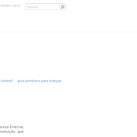
si@apsi.org.pt
 infantil
guia produtos para crianças
presa Ertecna,
stituição que