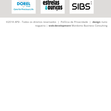
©2018 APSI - Todos os direitos reservados |
Política de Privacidade
|
design
nuno
nogueira |
web-development
Mordomo Business Consulting