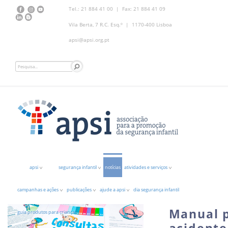
Tel.: 21 884 41 00 | Fax: 21 884 41 09
Vila Berta, 7 R.C. Esq.º | 1170-400 Lisboa
apsi@apsi.org.pt
apsi
segurança infantil
notícias
atividades e serviços
campanhas e ações
publicações
ajude a apsi
dia segurança infantil
Manual 
guia produtos para crianças
acidente