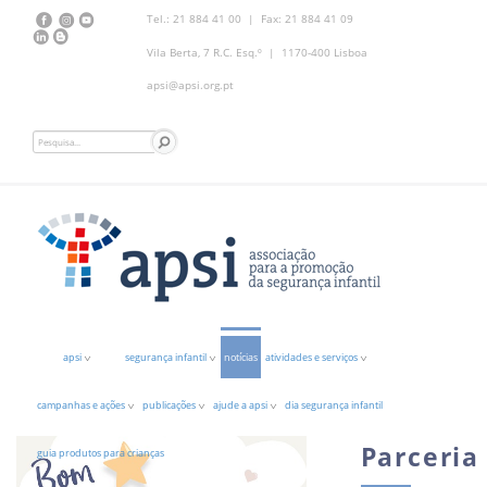
Tel.: 21 884 41 00 | Fax: 21 884 41 09
Vila Berta, 7 R.C. Esq.º | 1170-400 Lisboa
apsi@apsi.org.pt
apsi
segurança infantil
notícias
atividades e serviços
campanhas e ações
publicações
ajude a apsi
dia segurança infantil
Parceria
guia produtos para crianças