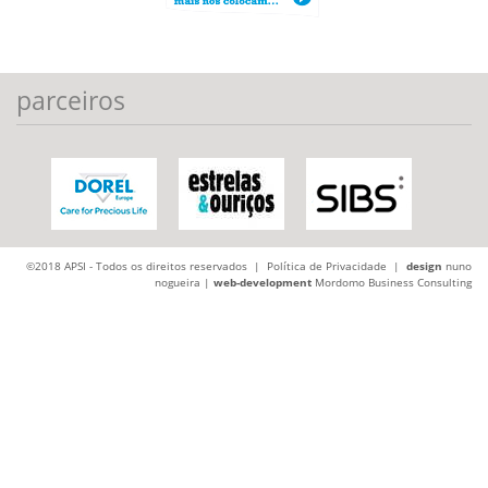
parceiros
©2018 APSI - Todos os direitos reservados |
Política de Privacidade
|
design
nuno
nogueira |
web-development
Mordomo Business Consulting