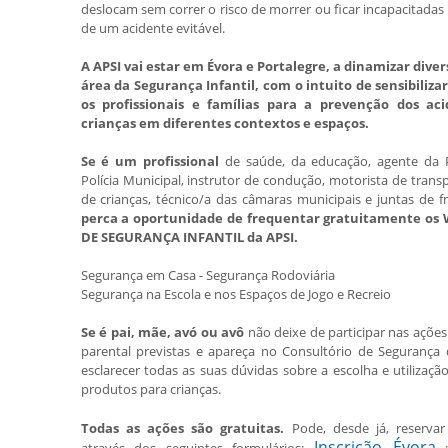
deslocam sem correr o risco de morrer ou ficar incapacitadas
de um acidente evitável.
A APSI vai estar em Évora e Portalegre, a dinamizar dive
área da Segurança Infantil, com o intuito de sensibiliza
os profissionais e famílias para a prevenção dos ac
crianças em diferentes contextos e espaços.
Se é um profissional
de saúde, da educação, agente da
Polícia Municipal, instrutor de condução, motorista de transp
de crianças, técnico/a das câmaras municipais e juntas de f
perca a oportunidade de frequentar gratuitamente o
DE SEGURANÇA INFANTIL da APSI.
Segurança em Casa - Segurança Rodoviária
Segurança na Escola e nos Espaços de Jogo e Recreio
Se é pai, mãe, avó ou avô
não deixe de participar nas açõe
parental previstas e apareça no Consultório de Segurança
esclarecer todas as suas dúvidas sobre a escolha e utilização
produtos para crianças.
Todas as ações são gratuitas.
Pode, desde já, reservar
Inscrição Évora
através dos seguintes formulários: