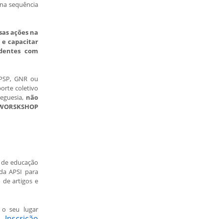
 na sequência
rsas ações na
r e capacitar
identes com
 PSP, GNR ou
orte coletivo
reguesia,
não
s WORSKSHOP
s de educação
 da APSI para
 de artigos e
 o seu lugar
Inscrição
;