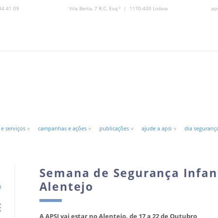
84 41 09
Vila Berta, 7 R.C. Esq.º | 1170-400 Lisboa
ap
 e serviços
campanhas e ações
publicações
ajude a apsi
dia segurança
Semana de Segurança Infant
Alentejo
A APSI vai estar no Alentejo, de 17 a 22 de Outubro