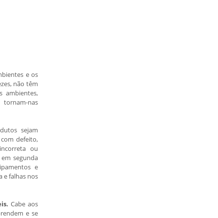
mbientes e os
ezes, não têm
s ambientes,
tornam-nas
odutos sejam
 com defeito,
incorreta ou
os em segunda
ipamentos e
 e falhas nos
is.
Cabe aos
aprendem e se