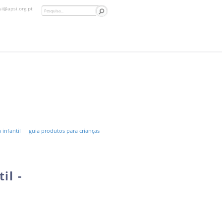
si@apsi.org.pt
 infantil
guia produtos para crianças
il -