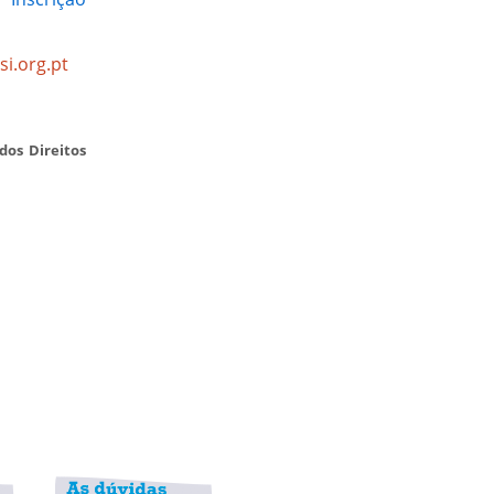
i.org.pt
dos Direitos