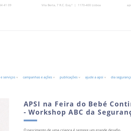
84 41 09
Vila Berta, 7 R.C. Esq.º | 1170-400 Lisboa
ap
 e serviços
campanhas e ações
publicações
ajude a apsi
dia segurança
APSI na Feira do Bebé Cont
- Workshop ABC da Seguran
O nascimento de uma criança é sempre um grande desafio.