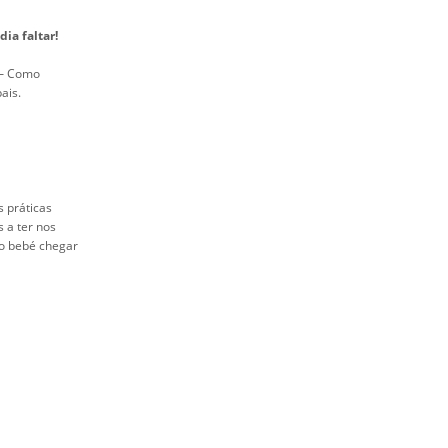
ia faltar!
 – Como
ais.
 práticas
 a ter nos
do bebé chegar