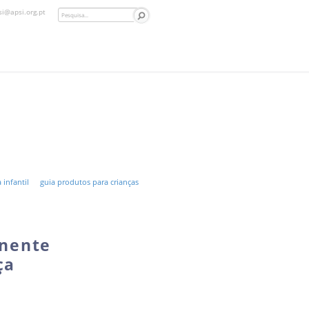
si@apsi.org.pt
 infantil
guia produtos para crianças
inente
ça