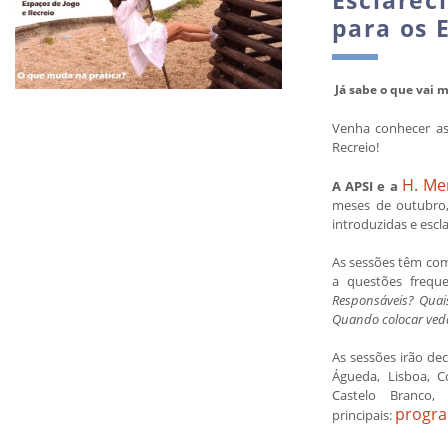
para os 
Já sabe o que vai 
Venha conhecer as
Recreio!
H. Me
A APSI e a
meses de outubro,
introduzidas e escl
As sessões têm com
a questões freq
Responsáveis?
Quai
Quando colocar vedaç
As sessões irão de
Águeda, Lisboa, 
Castelo Branco
progra
principais: