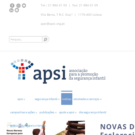
Tel.: 21 884 41 00 | Fax: 21 884 41 09
Vila Berta, 7 R.C. Esq.º | 1170-400 Lisboa
apsi@apsi.org.pt
apsi
segurança infantil
notícias
atividades e serviços
campanhas e ações
publicações
ajude a apsi
dia segurança infantil
NOVAS D
guia produtos para crianças
Esclarec