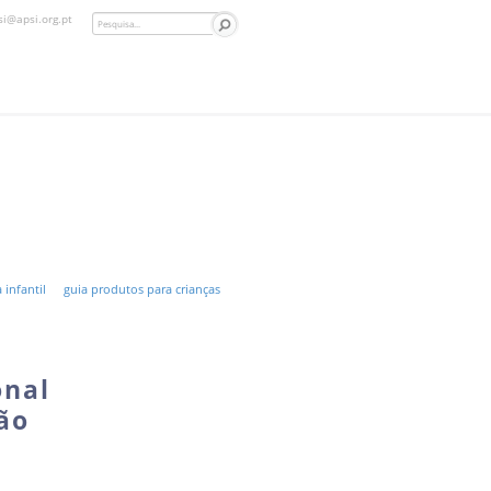
si@apsi.org.pt
 infantil
guia produtos para crianças
onal
ção