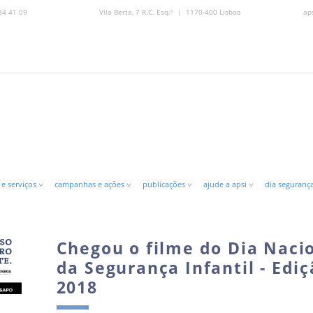
84 41 09
Vila Berta, 7 R.C. Esq.º | 1170-400 Lisboa
ap
 e serviços
campanhas e ações
publicações
ajude a apsi
dia segurança
Chegou o filme do Dia Naci
da Segurança Infantil - Edi
2018