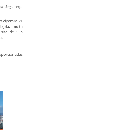
 da Segurança
rticiparam 21
egria, muita
isita de Sua
a.
oporcionadas