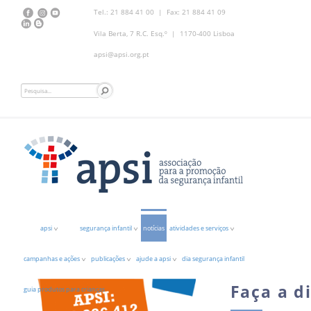
Tel.: 21 884 41 00 | Fax: 21 884 41 09
Vila Berta, 7 R.C. Esq.º | 1170-400 Lisboa
apsi@apsi.org.pt
apsi
segurança infantil
notícias
atividades e serviços
campanhas e ações
publicações
ajude a apsi
dia segurança infantil
Faça a d
guia produtos para crianças