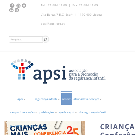
Tel.: 21 884 41 00 | Fax: 21 884 41 09
Vila Berta, 7 R.C. Esq.º | 1170-400 Lisboa
apsi@apsi.org.pt
apsi
segurança infantil
notícias
atividades e serviços
campanhas e ações
publicações
ajude a apsi
dia segurança infantil
CRIANÇA
guia produtos para crianças
Conferên