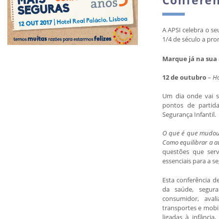
A APSI celebra o se
1/4 de século a pro
Marque já na sua
12 de outubro
–
Ho
Um dia onde vai se
pontos de partid
Segurança Infantil.
O que é que mudou?
Como equilibrar a a
questões que ser
essenciais para a se
Esta conferência de
da saúde, segura
consumidor, avali
transportes e mobi
ligadas à infância