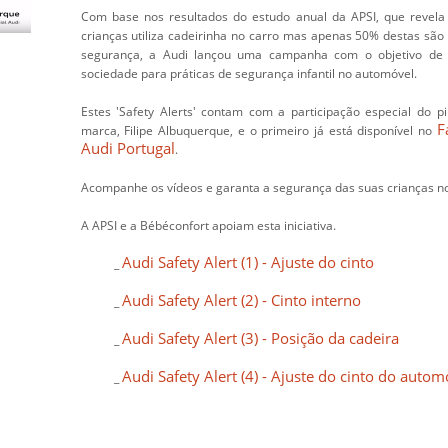
Com base nos resultados do estudo anual da APSI, que revel
crianças utiliza cadeirinha no carro mas apenas 50% destas sã
segurança, a Audi lançou uma campanha com o objetivo de s
sociedade para práticas de segurança infantil no automóvel.
Estes 'Safety Alerts' contam com a participação especial do pil
F
marca, Filipe Albuquerque, e o primeiro já está disponível no
Audi Portugal
.
Acompanhe os vídeos e garanta a segurança das suas crianças n
A APSI e a Bébéconfort apoiam esta iniciativa.
Audi Safety Alert (1) - Ajuste do cinto
_
Audi Safety Alert (2) - Cinto interno
_
Audi Safety Alert (3) - Posição da cadeira
_
Audi Safety Alert (4) - Ajuste do cinto do autom
_