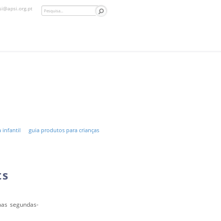
si@apsi.org.pt
 infantil
guia produtos para crianças
ts
mas segundas-