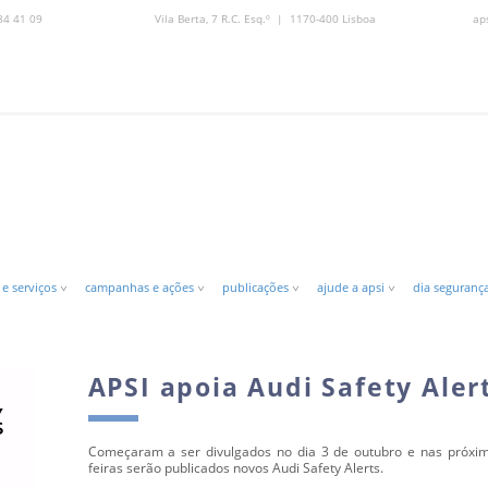
84 41 09
Vila Berta, 7 R.C. Esq.º | 1170-400 Lisboa
ap
 e serviços
campanhas e ações
publicações
ajude a apsi
dia segurança
APSI apoia Audi Safety Aler
Começaram a ser divulgados no dia 3 de outubro e nas próxi
feiras serão publicados novos Audi Safety Alerts.