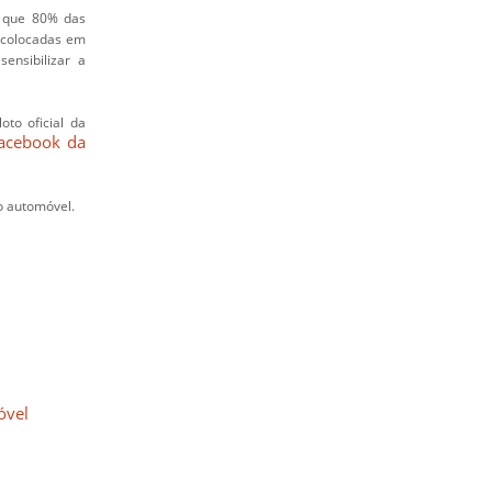
a que 80% das
o colocadas em
ensibilizar a
oto oficial da
acebook da
o automóvel.
óvel