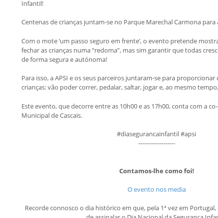
Infantil!
Centenas de crianças juntam-se no Parque Marechal Carmona para as
Com o mote ‘um passo seguro em frente’, o evento pretende mostr
fechar as crianças numa “redoma”, mas sim garantir que todas cres
de forma segura e autónoma!
Para isso, a APSI e os seus parceiros juntaram-se para proporcionar 
crianças: vão poder correr, pedalar, saltar, jogar e, ao mesmo tempo
Este evento, que decorre entre as 10h00 e as 17h00, conta com a c
Municipal de Cascais.
#diasegurancainfantil #apsi
-------------------
Contamos-lhe como foi!
O evento nos media
Recorde connosco o dia histórico em que, pela 1ª vez em Portugal, 
de assinalar o Dia Nacional da Segurança Infan