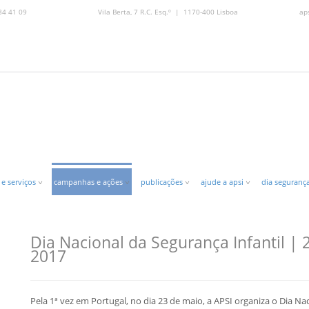
84 41 09
Vila Berta, 7 R.C. Esq.º | 1170-400 Lisboa
ap
 e serviços
campanhas e ações
publicações
ajude a apsi
dia segurança
Dia Nacional da Segurança Infantil |
2017
Pela 1ª vez em Portugal, no dia 23 de maio, a APSI organiza o Dia N