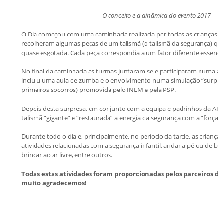
O conceito e a dinâmica do evento 2017
O Dia começou com uma caminhada realizada por todas as crianças 
recolheram algumas peças de um talismã (o talismã da segurança) q
quase esgotada. Cada peça correspondia a um fator diferente essenc
No final da caminhada as turmas juntaram-se e participaram numa 
incluiu uma aula de zumba e o envolvimento numa simulação “surpr
primeiros socorros) promovida pelo INEM e pela PSP.
Depois desta surpresa, em conjunto com a equipa e padrinhos da AP
talismã “gigante” e “restaurada” a energia da segurança com a “força
Durante todo o dia e, principalmente, no período da tarde, as crian
atividades relacionadas com a segurança infantil, andar a pé ou de bici
brincar ao ar livre, entre outros.
Todas estas atividades foram proporcionadas pelos parceiros 
muito agradecemos!