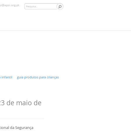
si@apsi.org.pt
 infantil
guia produtos para crianças
 23 de maio de
acional da Segurança