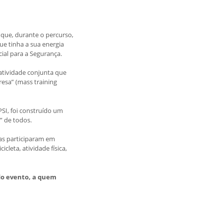
que, durante o percurso,
ue tinha a sua energia
ial para a Segurança.
atividade conjunta que
esa” (mass training
SI, foi construído um
” de todos.
ças participaram em
cleta, atividade física,
do evento, a quem