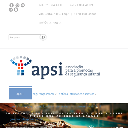
Tel.: 21 884 41 00 | Fax: 21 884 41 09
Vila Berta, 7 R.C. Esq.º | 1170-400 Lisboa
apsi@apsi.org.pt
apsi
segurança infantil
notícias
atividades e serviços
campanhas e ações
publicações
ajude a apsi
dia segurança infantil
guia produtos para crianças