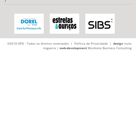
©2018 APSI - Todos os direitos reservados |
Política de Privacidade
|
design
nuno
nogueira |
web-development
Mordomo Business Consulting