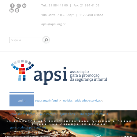
Tel.: 21 884 41 00 | Fax: 21 884 41 09
Vila Berta, 7 R.C. Esq.º | 1170-400 Lisboa
apsi@apsi.org.pt
apsi
segurança infantil
notícias
atividades e serviços
campanhas e ações
publicações
ajude a apsi
dia segurança infantil
guia produtos para crianças