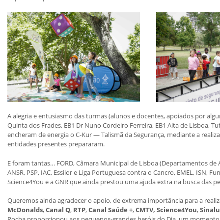
A alegria e entusiasmo das turmas (alunos e docentes, apoiados por algu
Quinta dos Frades, EB1 Dr Nuno Cordeiro Ferreira, EB1 Alta de Lisboa, Tu
encheram de energia o C-Kur — Talismã da Segurança, mediante a realizaç
entidades presentes prepararam.
E foram tantas… FORD, Câmara Municipal de Lisboa (Departamentos de Ambi
ANSR, PSP, IAC, Essilor e Liga Portuguesa contra o Cancro, EMEL, ISN,
Science4You e a GNR que ainda prestou uma ajuda extra na busca das pe
Queremos ainda agradecer o apoio, de extrema importância para a realiz
McDonalds
,
Canal Q
,
RTP
,
Canal Saúde +
,
CMTV, Science4You
,
Sinal
Rocha proporcionou aos pequenos-grandes heróis do Dia, um momento 