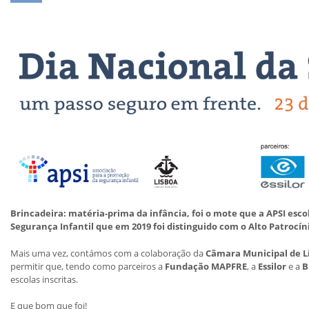
Brincadeira: matéria-prima da infância, foi o mote que a APSI esco
Segurança Infantil que em 2019 foi distinguido com o Alto Patrocín
Mais uma vez, contámos com a colaboração da
Câmara Municipal de L
permitir que, tendo como parceiros a
Fundação MAPFRE
, a
Essilor
e a
B
escolas inscritas.
E que bom que foi!