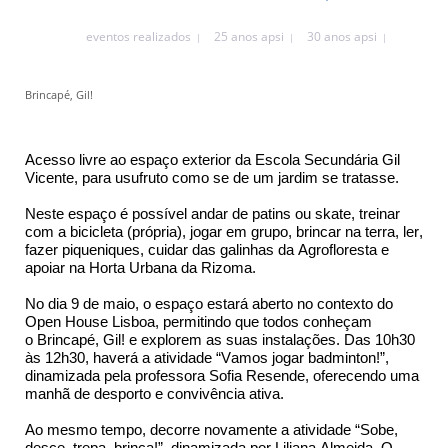
eventos realizados
25 anos apsi
30 anos apsi
Brincapé, Gil!
Acesso livre ao espaço exterior da Escola Secundária Gil
Vicente, para usufruto como se de um jardim se tratasse.
Neste espaço é possível andar de patins ou skate, treinar
com a bicicleta (própria), jogar em grupo, brincar na terra, ler,
fazer piqueniques, cuidar das galinhas da
Agrofloresta
e
apoiar na Horta Urbana da Rizoma.
No dia 9 de maio, o espaço estará aberto no contexto do
Open
House
Lisboa, permitindo que todos conheçam
o
Brincapé
, Gil! e explorem as suas instalações.
Das 10h30
às 12h30,
haverá a atividade “Vamos jogar badminton!”,
dinamizada pela professora Sofia Resende, oferecendo uma
manhã de desporto e convivência ativa.
Ao mesmo tempo
,
decorre novamente
a atividade “Sobe,