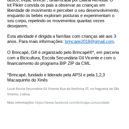
desce, trepa, brinca!”, dinamizada por Liliana Almeida. O
kit
Pikler
convida os pais a observar as crianças em
liberdade de movimento e perceber o seu desenvolvimento,
enquanto os bebés exploram posturas e experimentam o
seu corpo, repetindo os movimentos quantas vezes
desejarem.
Esta atividade é dirigida a famílias com crianças até aos 3
anos. Para mais informações:
brincape2018@gmail.com
.
O Brincapé, Gil! é organizado pelo Brincapé®*, em parceria
com a
Bicicultura
, Escola Secundária Gil Vicente e com o
financiamento do programa BIP ZIP da CML
*Brincapé, fundado e liderado pela APSI e pela 1,2,3
Macaquinho do Xinês
Local
Escola Secundária Gil Vicente Rua da Verónica 37, na freguesia de São
Vicente, Lisboa
Mais informações:
https://www.facebook.com/brincape.comunidade