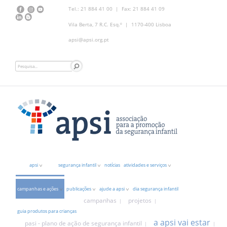
Tel.: 21 884 41 00 | Fax: 21 884 41 09
Vila Berta, 7 R.C. Esq.º | 1170-400 Lisboa
apsi@apsi.org.pt
apsi
segurança infantil
notícias
atividades e serviços
campanhas e ações
publicações
ajude a apsi
dia segurança infantil
campanhas
projetos
guia produtos para crianças
a apsi vai estar
pasi - plano de ação de segurança infantil