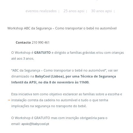
eventos realizados
25 anos apsi
30 anos apsi
Workshop ABC da Segurança – Como transportar o bebé no automóvel
Contacto
210 990 461
O Workshop é
GRATUITO
e dirigido a famílias grávidas e/ou com crianças
até aos 3 anos.
“ABC da Segurança – Como transportar o bebé no automóvel”, vai ser
dinamizado na
BabyCool (Lisboa), por uma Técnica de Segurança
Infantil da APSI, no dia 8 de novembro às 11h00.
Esta iniciativa tem como objetivo esclarecer as famílias sobre a escolha e
instalação correta da cadeira no automóvel e tudo o que tenha
implicações na segurança no transporte do bebé.
O Workshop é GRATUITO mas com inscrição obrigatória para o
email:
apoio@babycool.pt