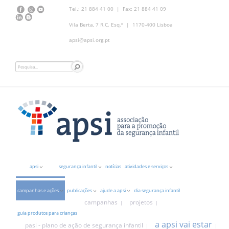
Tel.: 21 884 41 00 | Fax: 21 884 41 09
Vila Berta, 7 R.C. Esq.º | 1170-400 Lisboa
apsi@apsi.org.pt
apsi
segurança infantil
notícias
atividades e serviços
campanhas e ações
publicações
ajude a apsi
dia segurança infantil
campanhas
projetos
guia produtos para crianças
a apsi vai estar
pasi - plano de ação de segurança infantil